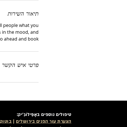
ו
ת
תיאור השירות
ell people what you
rs in the mood, and
go ahead and book.
פרטי איש הקשר
טיפולים נוספים באֶפִּילוֹגִ'יק:
הצערת עור הפנים בירושלים
|
בוטוקס