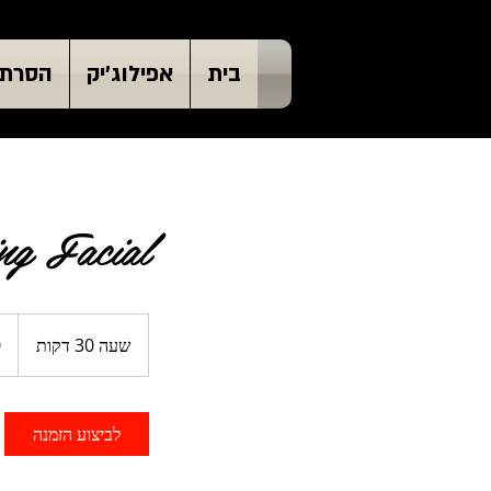
בית
אפילוג'יק
הסרת 
g Facial
50
דולר
שעה 30 דקות
ש
אמרי
ע
3
0
לביצוע הזמנה
ד
ק