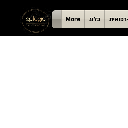
רפואית
בלוג
More