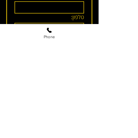
טלפון:
Phone
מייל:
אני מעוניינ/ת לקבל עדכונים, 
הטבות ומבצעים מאפילוג'יק 
באמצעות מיילים, מסרונים או 
אמצעי אחר.
שלחי
או חייגי 2204*