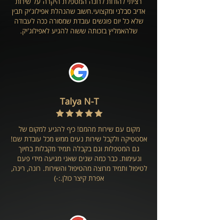
רציתי להודות לרונה המטפלת היקרה על שירות
אדיב סבלני ומקצועי.
חשוב שהנהלת אפילוג'יק תבין
שלא כל יום פוגשים עובדת שמסורה ככה לעבודה
שלה
אמליץ בזכותה ששוה להגיע לאפילוג'יק.
Talya N-T
מקום עם שירות מהמם! כיף להגיע למקום של
אסטטיקה ולקבל שירות נעים ממש מכל עובדת שם!
גם המטפלות וגם בקבלה תמיד מקבלות בחיוך
ונעימות. כבר כמה שנים שאני מגיעה מידי פעם
לטיפול ותמיד מרוצה מהטיפול והשירות. רונה, רינה,
אפרת קיצר כולן.:-)