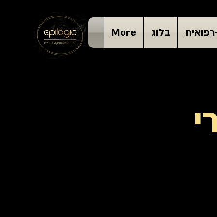
רפואית
בלוג
More
י