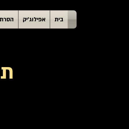
בית
אפילוג'יק
הסרת 
תו