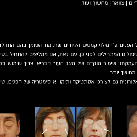
יים | צוואר | מחשוף ועוד.
 הפנים ע"י מילוי קמטים ואזורים שרקמת השומן בהם התדלד
כן מעטים הטיפולים המתחילים לפני כן. עם זאת, אנו ממליצים להתחי
עמקתו. שימור מוקדם של מצב העור הבריא יצריך שימוש בכ
ממושך ​יותר.
רונית גם לצורכי אסתטיקה ותיקון א-סימטריה של הפנים. טיפ