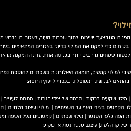
לוי?
 הפנים מתבצעת ישירות לתוך שכבות העור, לאזור בו נדרש מי
בטוחים כדי למקם את המילוי בדיוק באזורים המתאימים בעור.
לכסות שטחים נרחבים יותר בכניסה אחת עדינה המקנה מראה 
בי למילוי קמטים, חומצה היאלורונית בשפתיים להוספת נפח ו
וף בהתאם לבקשת המטופלת ובכפוף לייעוץ הרופא:
| מילוי שקעים ברקות | הרמה של צידי הגבות | מתחת לעיניים |בצ
לוי הקמטים בצידי האף עד השפתיים | מילוי ועיצוב הלחיים | 
ות הפה כלפי הסנטר | מילוי שפתיים | קמטוטים מעל השפה ומס
 של קו הלסת| עיצוב סנטר נסוג או שקוע