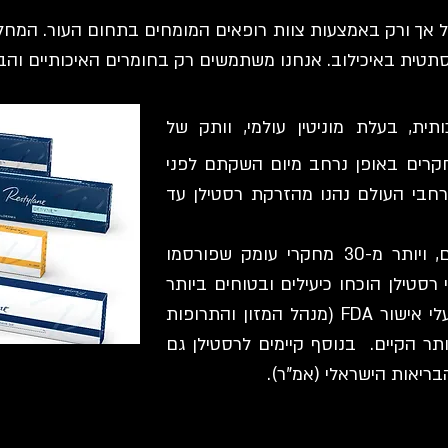
ל אך ורק באמצעות צוות רופאים המומחים בתחום העור. המחלק
סתטית באיכילוב. אנחנו משתמשים רק בחומרים האיכותיים והב
תית, בעלת מוניטין עולמי, וותק של
נחקרים באופן נרחב מיום השקתם לפני
 מטופלים ברחבי העולם נהנו מהזרקת רסטילן עד
עם למעלה מ-200 מאמרים מדעיים, ויותר מ-30 מחקרי עומק שפורסמו
רסטילן הוכחו כיעילים ובטוחים ביותר
לטיפול. מגוון מוצרי רסטילן הינם בעלי אישור FDA (מנהל המזון והתרופות
תר הקיים. בנוסף קיימים לרסטילן גם